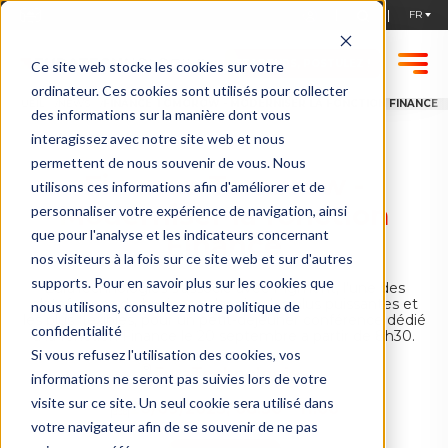
STARTUPS, POSTULEZ !
Ce site web stocke les cookies sur votre
ordinateur. Ces cookies sont utilisés pour collecter
ACCUEIL
NEWS
FINANCE TOMOROW - MODERNISER LA FONCTION FINANCE
des informations sur la manière dont vous
interagissez avec notre site web et nous
permettent de nous souvenir de vous. Nous
Finance Tomorow -
utilisons ces informations afin d'améliorer et de
Moderniser la fonction
personnaliser votre expérience de navigation, ainsi
que pour l'analyse et les indicateurs concernant
Finance
nos visiteurs à la fois sur ce site web et sur d'autres
supports. Pour en savoir plus sur les cookies que
EuraTechnologies s'associe avec Pigment, l'une des
plateformes de business planning les plus puissantes et
nous utilisons, consultez notre politique de
les plus flexibles, pour un petit-déjeuner conférence dédié
confidentialité
à la fonction Finance le 20 septembre à partir de 8h30.
Si vous refusez l'utilisation des cookies, vos
EuraTechnologies
informations ne seront pas suivies lors de votre
visite sur ce site. Un seul cookie sera utilisé dans
20/09/2023
,
08:30
-
11:00
votre navigateur afin de se souvenir de ne pas