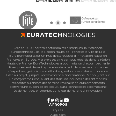
ACTIONNAIRES PUBLICS
ACTIONNAIRES PR
Créé en 2009 par trois actionnaires historiques, la Métropole
Européenne de Lille, la Région Hauts-de-France et la Ville de Lille,
EuraTechnologies est un hub de startups et d’innovation leader en
France et en Europe. A travers ses cinq campus répartis dans la région
Hauts-de-France, EuraTechnologies a pour mission d’accompagner le
développement des entrepreneurs de la tech dans ses sept domaines
d’expertises, grâce à une méthodologie et un savoir-faire unique, de
l’idée au projet, jusqu’au déploiement à l’international. S’appuyant sur
un écosystème riche, allant des startups incubées à des entreprises
résidentes ou encore des partenaires réalisant leurs événements
d’envergure au sein de ses locaux, EuraTechnologies accompagne
également des entreprises dans leur démarche d’innovation.
À PROPOS
ÉQUIPE
CARRIÈRES