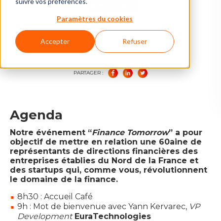
suivre vos préférences.
S’INSCRIRE
Paramètres du cookies
Accepter
Refuser
ÉVÈNEMENTS
PUBLIÉ PAR MAXIME
24/07/2023
PARTAGER :
Agenda
Notre événement “
Finance Tomorrow
” a pour
objectif de mettre en relation une
60aine de
représentants de directions financières des
entreprises
établies du Nord de la France et
des startups qui, comme vous, révolutionnent
le domaine de la finance.
8h30 : Accueil Café
9h : Mot de bienvenue avec Yann Kervarec,
VP
Development
EuraTechnologies