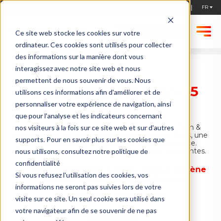
STARTUPS, POSTULEZ !
Ce site web stocke les cookies sur votre
ordinateur. Ces cookies sont utilisés pour collecter
ACCUEIL
NEWS
TECH & BUSINESS DAY - 15 JUIN
des informations sur la manière dont vous
interagissez avec notre site web et nous
permettent de nous souvenir de vous. Nous
Tech & Business Day - 15
utilisons ces informations afin d'améliorer et de
juin
personnaliser votre expérience de navigation, ainsi
que pour l'analyse et les indicateurs concernant
Rendez-vous économique incontournable, le Tech &
nos visiteurs à la fois sur ce site web et sur d'autres
Business Day, s'inscrit dans le Festival IA avec Nous, une
supports. Pour en savoir plus sur les cookies que
dynamique portée par la Région Hauts-de-France.
Découvrez les startups d'EuraTechnologies exposantes.
nous utilisons, consultez notre politique de
confidentialité
Campus Entreprises & Cités, 40 Rue Eugène
Si vous refusez l'utilisation des cookies, vos
Jacquet, 59700 Marcq-en-Barœul
informations ne seront pas suivies lors de votre
15/06/2026
,
08:30
-
17:45
visite sur ce site. Un seul cookie sera utilisé dans
votre navigateur afin de se souvenir de ne pas
S’INSCRIRE