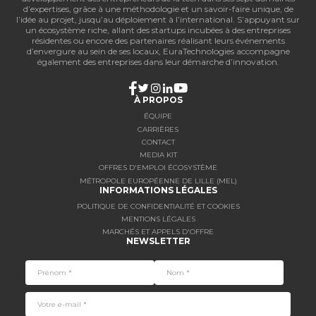
d’expertises, grâce à une méthodologie et un savoir-faire unique, de
l’idée au projet, jusqu’au déploiement à l’international. S’appuyant sur
un écosystème riche, allant des startups incubées à des entreprises
résidentes ou encore des partenaires réalisant leurs événements
d’envergure au sein de ses locaux, EuraTechnologies accompagne
également des entreprises dans leur démarche d’innovation.
À PROPOS
ÉQUIPE
CARRIÈRES
CONTACT
MEDIA KIT
OFFRES D'EMPLOI ÉCOSYSTÈME
MÉTROPOLE EUROPÉENNE DE LILLE (MEL)
INFORMATIONS LÉGALES
POLITIQUE DE CONFIDENTIALITÉ ET COOKIES
MENTIONS LÉGALES
MARCHÉS ET APPELS D'OFFRE
NEWSLETTER