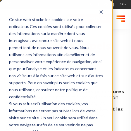
STARTUPS, POSTULEZ !
Ce site web stocke les cookies sur votre
ordinateur. Ces cookies sont utilisés pour collecter
des informations sur la manière dont vous
ACCUEIL
PROCÉDURES D’APPELS D’OFFRES
interagissez avec notre site web et nous
Procédures d’appels
permettent de nous souvenir de vous. Nous
d’offres
utilisons ces informations afin d'améliorer et de
personnaliser votre expérience de navigation, ainsi
que pour l'analyse et les indicateurs concernant
nos visiteurs à la fois sur ce site web et sur d'autres
supports. Pour en savoir plus sur les cookies que
nous utilisons, consultez notre politique de
EuraTechnologies
dématérialise les procédures
confidentialité
marchés publics
en mettant à votre disposition
les avis d’appels publics à concurrence, les
Si vous refusez l'utilisation des cookies, vos
documents de consultation des entreprises, et les
informations ne seront pas suivies lors de votre
formulaires nécessaires à la soumission des
visite sur ce site. Un seul cookie sera utilisé dans
candidatures et des offres.
votre navigateur afin de se souvenir de ne pas
Dès à présent consultez nos