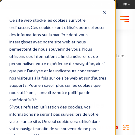
Emplois startup | EuraTechnologies
STARTUPS, POSTULEZ !
Ce site web stocke les cookies sur votre
ordinateur. Ces cookies sont utilisés pour collecter
des informations sur la manière dont vous
ACCUEIL
OFFRES D'EMPLOI
interagissez avec notre site web et nous
Offres d'emploi
permettent de nous souvenir de vous. Nous
Retrouvez les offres d'emploi des entreprises et startups
utilisons ces informations afin d'améliorer et de
des campus EuraTechnologies.
personnaliser votre expérience de navigation, ainsi
ANNUAIRE DES ENTREPRISES
que pour l'analyse et les indicateurs concernant
nos visiteurs à la fois sur ce site web et sur d'autres
supports. Pour en savoir plus sur les cookies que
nous utilisons, consultez notre politique de
confidentialité
0
offre disponibles
Si vous refusez l'utilisation des cookies, vos
informations ne seront pas suivies lors de votre
visite sur ce site. Un seul cookie sera utilisé dans
TOUS LES FILTRES
votre navigateur afin de se souvenir de ne pas