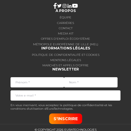
À PROPOS
ÉQUIPE
CARRIÈRES
CONTACT
MEDIA KIT
OFFRES D'EMPLOI ÉCOSYSTÈME
MÉTROPOLE EUROPÉENNE DE LILLE (MEL)
INFORMATIONS LÉGALES
POLITIQUE DE CONFIDENTIALITÉ ET COOKIES
MENTIONS LÉGALES
MARCHÉS ET APPELS D'OFFRE
NEWSLETTER
En vous inscrivant, vous acceptez la politique de confidentialité et les
conditions d'utilisation d'EuraTechnologies.
S'INSCRIRE
© COPYRIGHT 2026 EURATECHNOLOGIES