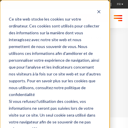
STARTUPS, POSTULEZ !
Ce site web stocke les cookies sur votre
ordinateur. Ces cookies sont utilisés pour collecter
des informations sur la manière dont vous
ACCUEIL
ANNUAIRE DES ENTREPRISES & STARTUPS
B.CONSEIL
interagissez avec notre site web et nous
B.Conseil
permettent de nous souvenir de vous. Nous
- Crédit Impôt Recherche
utilisons ces informations afin d'améliorer et de
- Crédit Impôt Innovation
personnaliser votre expérience de navigation, ainsi
- Jeune Entreprise Innovante
- Subventions BPI et régionales
que pour l'analyse et les indicateurs concernant
- Aides à la croissance et à l'export
nos visiteurs à la fois sur ce site web et sur d'autres
supports. Pour en savoir plus sur les cookies que
nous utilisons, consultez notre politique de
confidentialité
Si vous refusez l'utilisation des cookies, vos
SITE INTERNET
informations ne seront pas suivies lors de votre
visite sur ce site. Un seul cookie sera utilisé dans
votre navigateur afin de se souvenir de ne pas