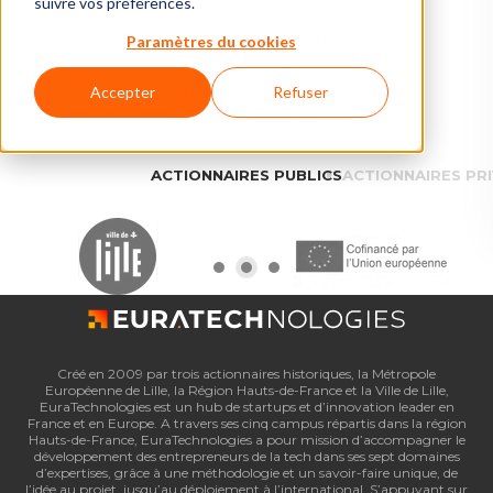
suivre vos préférences.
www.bconseil.fr
Paramètres du cookies
B.Conseil
hello@bconseil.fr
Accepter
Refuser
+33673662318
ACTIONNAIRES PUBLICS
ACTIONNAIRES PR
Créé en 2009 par trois actionnaires historiques, la Métropole
Européenne de Lille, la Région Hauts-de-France et la Ville de Lille,
EuraTechnologies est un hub de startups et d’innovation leader en
France et en Europe. A travers ses cinq campus répartis dans la région
Hauts-de-France, EuraTechnologies a pour mission d’accompagner le
développement des entrepreneurs de la tech dans ses sept domaines
d’expertises, grâce à une méthodologie et un savoir-faire unique, de
l’idée au projet, jusqu’au déploiement à l’international. S’appuyant sur