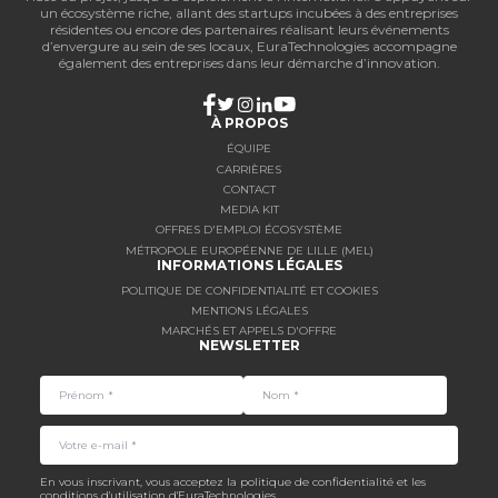
un écosystème riche, allant des startups incubées à des entreprises
résidentes ou encore des partenaires réalisant leurs événements
d’envergure au sein de ses locaux, EuraTechnologies accompagne
également des entreprises dans leur démarche d’innovation.
À PROPOS
ÉQUIPE
CARRIÈRES
CONTACT
MEDIA KIT
OFFRES D'EMPLOI ÉCOSYSTÈME
MÉTROPOLE EUROPÉENNE DE LILLE (MEL)
INFORMATIONS LÉGALES
POLITIQUE DE CONFIDENTIALITÉ ET COOKIES
MENTIONS LÉGALES
MARCHÉS ET APPELS D'OFFRE
NEWSLETTER
En vous inscrivant, vous acceptez la politique de confidentialité et les
conditions d'utilisation d'EuraTechnologies.