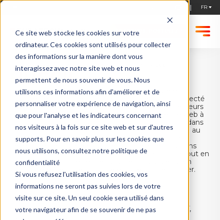
STARTUPS, POSTULEZ !
Ce site web stocke les cookies sur votre
ordinateur. Ces cookies sont utilisés pour collecter
des informations sur la manière dont vous
ACCUEIL
ANNUAIRE DES ENTREPRISES & STARTUPS
HUGGII
interagissez avec notre site web et nous
HUGGII
permettent de nous souvenir de vous. Nous
Chez Huggii, nous créons votre site vitrine, site e-
utilisons ces informations afin d'améliorer et de
commerce, portail de commande ou webshop connecté
personnaliser votre expérience de navigation, ainsi
à vos outils, logiciels, ERP et CRM avec nos connecteurs
et solutions clés en main. HUGGII est une agence web à
que pour l'analyse et les indicateurs concernant
Lille et Roubaix, Shopify partner avec une spécialité dans
nos visiteurs à la fois sur ce site web et sur d'autres
l'e-commerce pour la vente aux professionnels et/ou au
particulier qui va vous permettre d’accélérer votre
supports. Pour en savoir plus sur les cookies que
développement via le e-business grâce à des solutions
nous utilisons, consultez notre politique de
destinées aux TPE/PME et ETI Nous travaillons partout en
France et en Europe, rendez-vous en physique ou en
confidentialité
visioconférence, on est à votre écoute pour échanger.
Si vous refusez l'utilisation des cookies, vos
Pour résumer :
informations ne seront pas suivies lors de votre
- Création de site vitrine, E-commerce et portail de
visite sur ce site. Un seul cookie sera utilisé dans
commande B2B/B2C
- Connecteur ERP/CRM: logiciel EBP, SAGE, SELLSY,
votre navigateur afin de se souvenir de ne pas
Hubspot, Shopify...