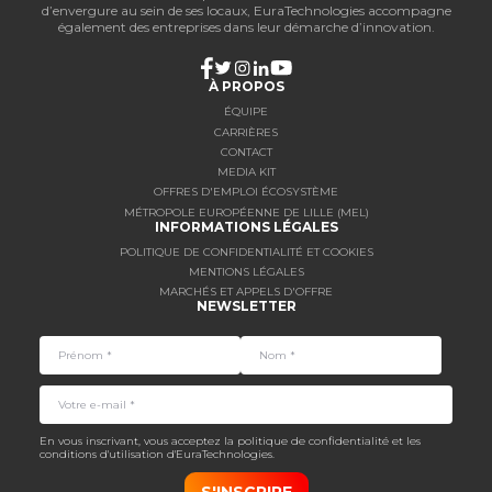
d’envergure au sein de ses locaux, EuraTechnologies accompagne
également des entreprises dans leur démarche d’innovation.
À PROPOS
ÉQUIPE
CARRIÈRES
CONTACT
MEDIA KIT
OFFRES D'EMPLOI ÉCOSYSTÈME
MÉTROPOLE EUROPÉENNE DE LILLE (MEL)
INFORMATIONS LÉGALES
POLITIQUE DE CONFIDENTIALITÉ ET COOKIES
MENTIONS LÉGALES
MARCHÉS ET APPELS D'OFFRE
NEWSLETTER
En vous inscrivant, vous acceptez la politique de confidentialité et les
conditions d'utilisation d'EuraTechnologies.