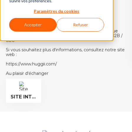
suivre vos préférences.
- Acquisition client: Référencement SEO, campagne
publicitaire (SEA, Réseau sociaux...).
Paramètres du cookies
Objectifs:
- Gagner du temps
Accepter
Refuser
- Développer son CA
- Développer votre visibilité et votre image de marque
- Sécuriser et simplifier la gestion des commandes B2B /
B2C
Si vous souhaitez plus d'informations, consultez notre site
web :
https://www.huggii.com/
Au plaisir d'échanger
SITE INTERNET