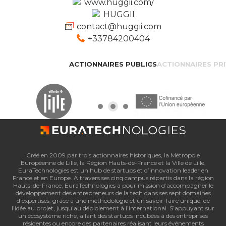
www.huggii.com/
HUGGII
contact@huggii.com
+33784200404
ACTIONNAIRES PUBLICS
ACTIONNAIRES PR
Créé en 2009 par trois actionnaires historiques, la Métropole
Européenne de Lille, la Région Hauts-de-France et la Ville de Lille,
EuraTechnologies est un hub de startups et d’innovation leader en
France et en Europe. A travers ses cinq campus répartis dans la région
Hauts-de-France, EuraTechnologies a pour mission d’accompagner le
développement des entrepreneurs de la tech dans ses sept domaines
d’expertises, grâce à une méthodologie et un savoir-faire unique, de
l’idée au projet, jusqu’au déploiement à l’international. S’appuyant sur
un écosystème riche, allant des startups incubées à des entreprises
résidentes ou encore des partenaires réalisant leurs événements